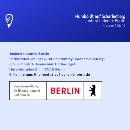
Humboldt auf Scharfenberg
JuniorAkademie Berlin
Klassen 7 bis 10
JuniorAkademie Berlin
Christopher Wellner & Ulrike Krumrey (Akademieleitung)
c/o Humboldt-Gymnasium Berlin-Tegel
Hatzfeldtallee 2-4 | 13509 Berlin
E-Mail:
leitung@humboldt-auf-scharfenberg.de