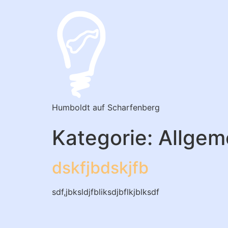
Humboldt auf Scharfenberg
Kategorie:
Allgem
dskfjbdskjfb
sdf,jbksldjfbliksdjbflkjblksdf