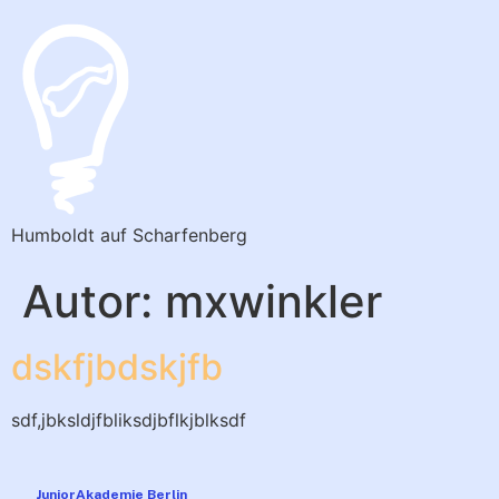
Humboldt auf Scharfenberg
Autor:
mxwinkler
dskfjbdskjfb
sdf,jbksldjfbliksdjbflkjblksdf
JuniorAkademie Berlin